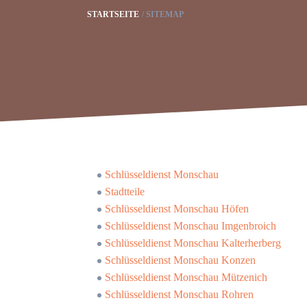
STARTSEITE
SITEMAP
Schlüsseldienst Monschau
Stadtteile
Schlüsseldienst Monschau Höfen
Schlüsseldienst Monschau Imgenbroich
Schlüsseldienst Monschau Kalterherberg
Schlüsseldienst Monschau Konzen
Schlüsseldienst Monschau Mützenich
Schlüsseldienst Monschau Rohren