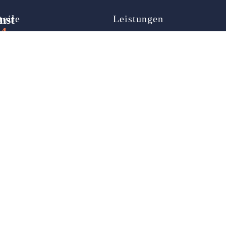
nst
teile
Leistungen
24
map
Autoöffnung
ner
Türöffnung
Schlüsselnotdienst