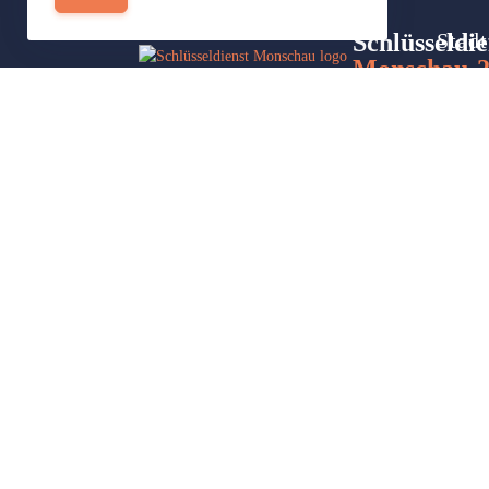
Schlüsseldie
Stadt
Monschau-
Site
Wir sind Ihr Helfer in Not in Sachen
Part
Schlüsseldienst. Zu jeder Tages- und
Nachtzeit für Sie da!
Impressum/Datenschutzerklärung